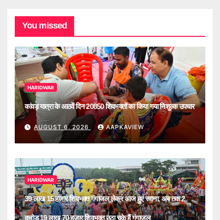
You missed
HARIDWAR
कांवड़ यात्रा के आठवें दिन 20850 शिवभक्तों का किया गया निशुल्क उपचार
AUGUST 6, 2026
AAPKAVIEW
HARIDWAR
39 लाख 15 हजार शिवभक्त गंगाजल लेकर आज हुए रवाना, अब तक 2
करोड़ 19 लाख 70 हजार शिवभक्त उठा चुके हैं गंगाजल