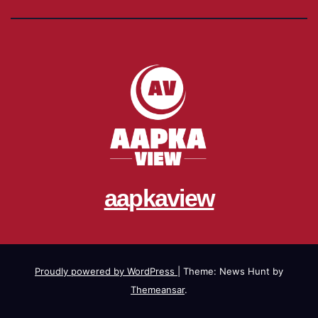
aapkaview
Proudly powered by WordPress
|
Theme: News Hunt by
Themeansar
.