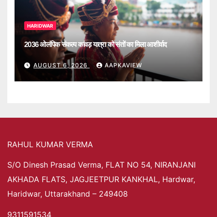
HARIDWAR
2036 ओलंपिक संकल्प कांवड़ यात्रा को संतों का मिला आशीर्वाद
AUGUST 6, 2026
AAPKAVIEW
RAHUL KUMAR VERMA
S/O Dinesh Prasad Verma, FLAT NO 54, NIRANJANI
AKHADA FLATS, JAGJEETPUR KANKHAL, Hardwar,
Haridwar, Uttarakhand – 249408
9311591534