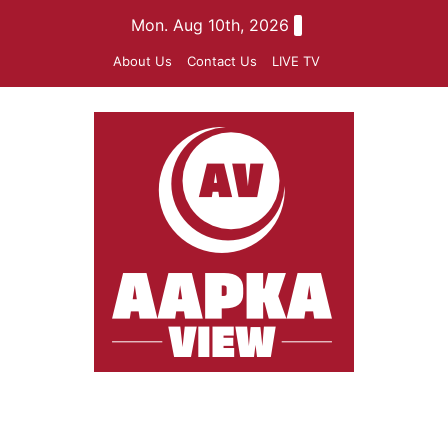
Skip
Mon. Aug 10th, 2026
to
About Us
Contact Us
LIVE TV
content
aapkaview