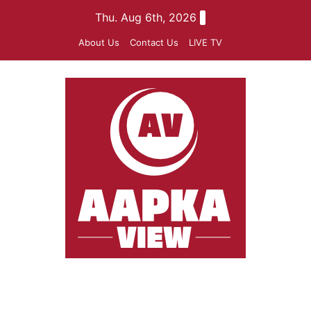
Skip
Thu. Aug 6th, 2026
to
About Us
Contact Us
LIVE TV
content
aapkaview