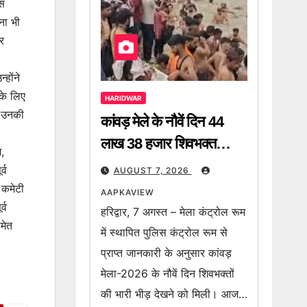
इस
मना भी
पर
्होंने
 के लिए
HARIDWAR
ं उनकी
कांवड़ मेले के नौवें दिन 44
लाख 38 हजार शिवभक्त
श,
गंगाजल लेकर हुए रवाना, 2
्व
AUGUST 7, 2026
करोड़ 64 लाख 8 हजार
स कमेटी
AAPKAVIEW
्व
शिवभक्त अब तक उठा चुके हैं
हरिद्वार, 7 अगस्त – मेला कंट्रोल रूम
मेत
गंगा जल
में स्थापित पुलिस कंट्रोल रूम से
प्राप्त जानकारी के अनुसार कांवड़
मेला-2026 के नौवें दिन शिवभक्तों
की भारी भीड़ देखने को मिली। आज…