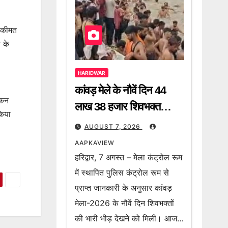
े कीमत
 के
HARIDWAR
कांवड़ मेले के नौवें दिन 44
ंकन
लाख 38 हजार शिवभक्त
किया
गंगाजल लेकर हुए रवाना, 2
AUGUST 7, 2026
करोड़ 64 लाख 8 हजार
AAPKAVIEW
शिवभक्त अब तक उठा चुके हैं
हरिद्वार, 7 अगस्त – मेला कंट्रोल रूम
गंगा जल
में स्थापित पुलिस कंट्रोल रूम से
प्राप्त जानकारी के अनुसार कांवड़
मेला-2026 के नौवें दिन शिवभक्तों
की भारी भीड़ देखने को मिली। आज…