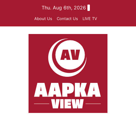
Skip
Thu. Aug 6th, 2026
to
About Us
Contact Us
LIVE TV
content
aapkaview