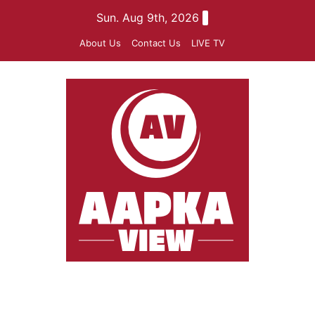
Skip
Sun. Aug 9th, 2026
to
About Us
Contact Us
LIVE TV
content
aapkaview