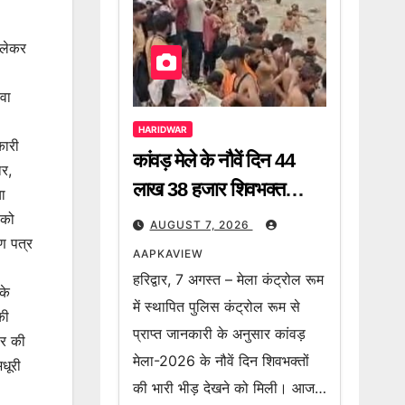
 लेकर
दवा
HARIDWAR
कारी
कांवड़ मेले के नौवें दिन 44
ार,
लाख 38 हजार शिवभक्त
या
गंगाजल लेकर हुए रवाना, 2
 को
AUGUST 7, 2026
ण पत्र
करोड़ 64 लाख 8 हजार
AAPKAVIEW
शिवभक्त अब तक उठा चुके हैं
हरिद्वार, 7 अगस्त – मेला कंट्रोल रूम
के
गंगा जल
में स्थापित पुलिस कंट्रोल रूम से
की
प्राप्त जानकारी के अनुसार कांवड़
ार की
मेला-2026 के नौवें दिन शिवभक्तों
धूरी
की भारी भीड़ देखने को मिली। आज…