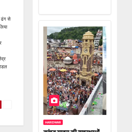
 ढंग से
 लिया
र
ंद्र
नोडल
HARIDWAR