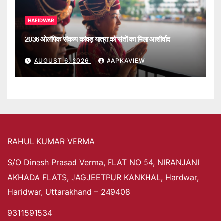
HARIDWAR
2036 ओलंपिक संकल्प कांवड़ यात्रा को संतों का मिला आशीर्वाद
AUGUST 6, 2026
AAPKAVIEW
RAHUL KUMAR VERMA
S/O Dinesh Prasad Verma, FLAT NO 54, NIRANJANI
AKHADA FLATS, JAGJEETPUR KANKHAL, Hardwar,
Haridwar, Uttarakhand – 249408
9311591534