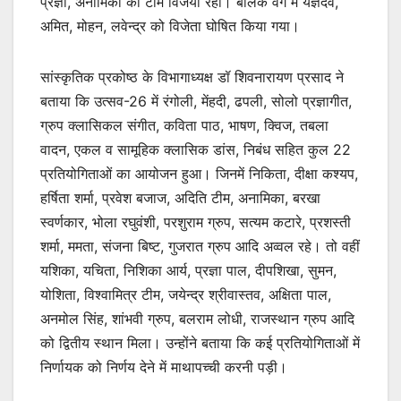
प्रज्ञा, अनामिका की टीम विजयी रहीं। बालक वर्ग में यज्ञदेव,
अमित, मोहन, लवेन्द्र को विजेता घोषित किया गया।
सांस्कृतिक प्रकोष्ठ के विभागाध्यक्ष डॉ शिवनारायण प्रसाद ने
बताया कि उत्सव-26 में रंगोली, मेंहदी, ढपली, सोलो प्रज्ञागीत,
ग्रुप क्लासिकल संगीत, कविता पाठ, भाषण, क्विज, तबला
वादन, एकल व सामूहिक क्लासिक डांस, निबंध सहित कुल 22
प्रतियोगिताओं का आयोजन हुआ। जिनमें निकिता, दीक्षा कश्यप,
हर्षिता शर्मा, प्रवेश बजाज, अदिति टीम, अनामिका, बरखा
स्वर्णकार, भोला रघुवंशी, परशुराम ग्रुप, सत्यम कटारे, प्रशस्ती
शर्मा, ममता, संजना बिष्ट, गुजरात ग्रुप आदि अव्वल रहे। तो वहीं
यशिका, यचिता, निशिका आर्य, प्रज्ञा पाल, दीपशिखा, सुमन,
योशिता, विश्वामित्र टीम, जयेन्द्र श्रीवास्तव, अक्षिता पाल,
अनमोल सिंह, शांभवी ग्रुप, बलराम लोधी, राजस्थान ग्रुप आदि
को द्वितीय स्थान मिला। उन्होंने बताया कि कई प्रतियोगिताओं में
निर्णायक को निर्णय देने में माथापच्ची करनी पड़ी।