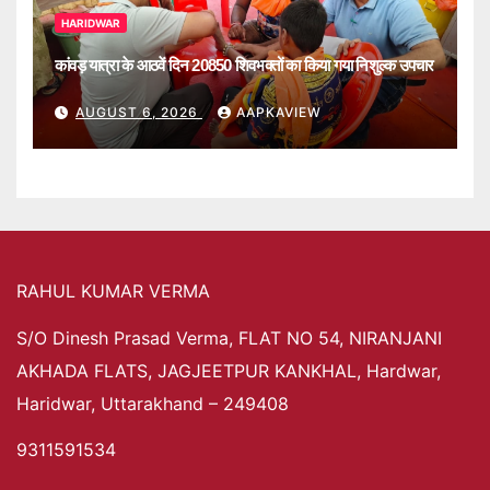
HARIDWAR
कांवड़ यात्रा के आठवें दिन 20850 शिवभक्तों का किया गया निशुल्क उपचार
AUGUST 6, 2026
AAPKAVIEW
RAHUL KUMAR VERMA
S/O Dinesh Prasad Verma, FLAT NO 54, NIRANJANI
AKHADA FLATS, JAGJEETPUR KANKHAL, Hardwar,
Haridwar, Uttarakhand – 249408
9311591534