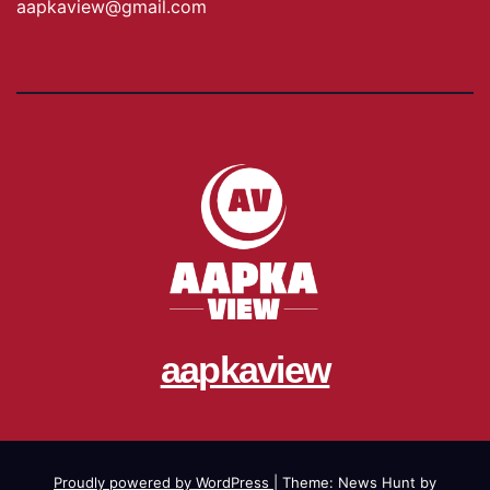
aapkaview@gmail.com
aapkaview
Proudly powered by WordPress
|
Theme: News Hunt by