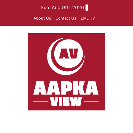
Skip
Sun. Aug 9th, 2026
to
About Us
Contact Us
LIVE TV
content
aapkaview