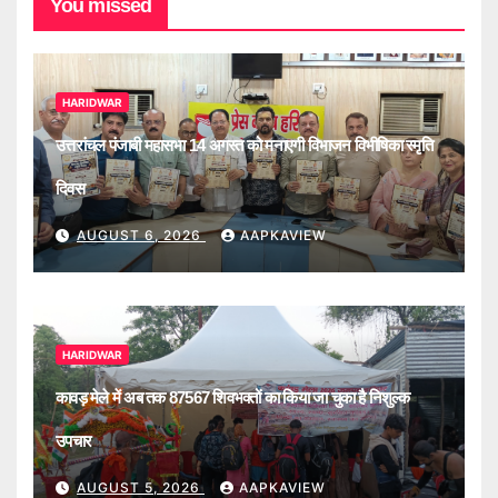
You missed
HARIDWAR
उत्तरांचल पंजाबी महासभा 14 अगस्त को मनाएगी विभाजन विभीषिका स्मृति
दिवस
AUGUST 6, 2026
AAPKAVIEW
HARIDWAR
कावड़ मेले में अब तक 87567 शिवभक्तों का किया जा चुका है निशुल्क
उपचार
AUGUST 5, 2026
AAPKAVIEW