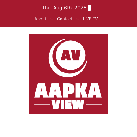
Skip
Thu. Aug 6th, 2026
to
About Us
Contact Us
LIVE TV
content
aapkaview