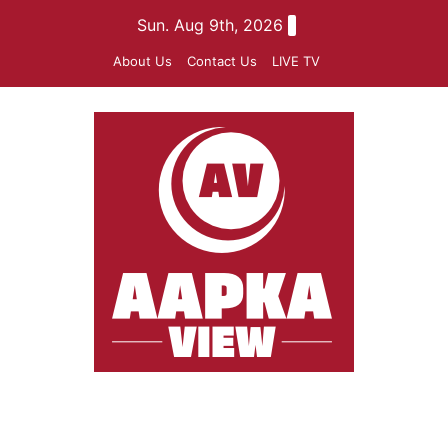
Skip
Sun. Aug 9th, 2026
to
About Us
Contact Us
LIVE TV
content
aapkaview