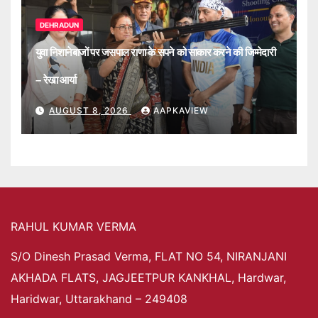
DEHRADUN
युवा निशानेबाजों पर जसपाल राणा के सपने को साकार करने की जिम्मेदारी
– रेखा आर्या
AUGUST 8, 2026
AAPKAVIEW
RAHUL KUMAR VERMA
S/O Dinesh Prasad Verma, FLAT NO 54, NIRANJANI
AKHADA FLATS, JAGJEETPUR KANKHAL, Hardwar,
Haridwar, Uttarakhand – 249408