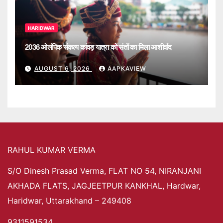
HARIDWAR
2036 ओलंपिक संकल्प कांवड़ यात्रा को संतों का मिला आशीर्वाद
AUGUST 6, 2026
AAPKAVIEW
RAHUL KUMAR VERMA
S/O Dinesh Prasad Verma, FLAT NO 54, NIRANJANI
AKHADA FLATS, JAGJEETPUR KANKHAL, Hardwar,
Haridwar, Uttarakhand – 249408
9311591534