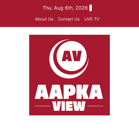
Skip
Thu. Aug 6th, 2026
to
About Us
Contact Us
LIVE TV
content
aapkaview