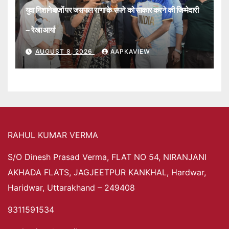
युवा निशानेबाजों पर जसपाल राणा के सपने को साकार करने की जिम्मेदारी
– रेखा आर्या
AUGUST 8, 2026
AAPKAVIEW
RAHUL KUMAR VERMA
S/O Dinesh Prasad Verma, FLAT NO 54, NIRANJANI
AKHADA FLATS, JAGJEETPUR KANKHAL, Hardwar,
Haridwar, Uttarakhand – 249408
9311591534