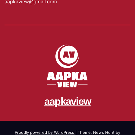
aapkaview@gmail.com
aapkaview
Proudly powered by WordPress
|
Theme: News Hunt by