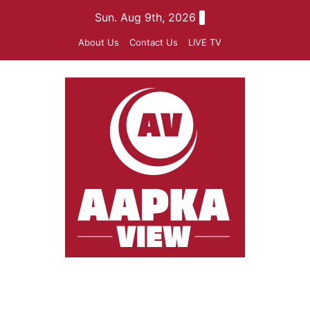
Skip
Sun. Aug 9th, 2026
to
About Us
Contact Us
LIVE TV
content
aapkaview