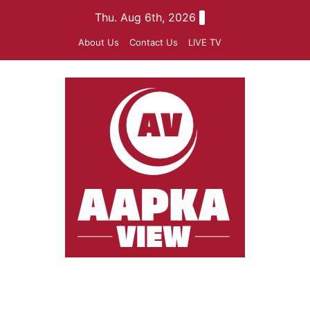
Skip
Thu. Aug 6th, 2026
to
About Us
Contact Us
LIVE TV
content
aapkaview