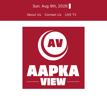
Skip
Sun. Aug 9th, 2026
to
About Us
Contact Us
LIVE TV
content
aapkaview