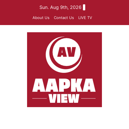
Skip
Sun. Aug 9th, 2026
to
About Us
Contact Us
LIVE TV
content
aapkaview