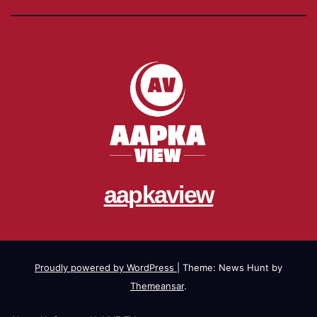
aapkaview
Proudly powered by WordPress
|
Theme: News Hunt by
Themeansar
.