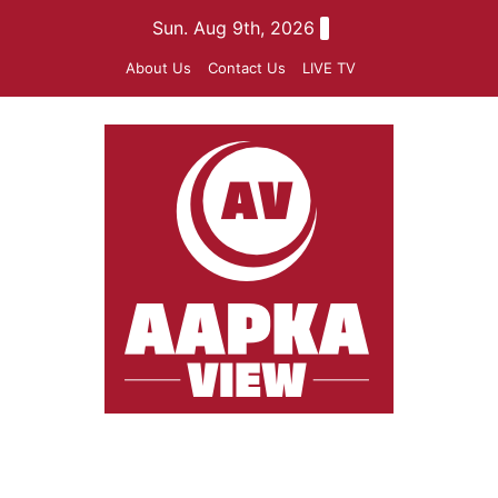
Skip
Sun. Aug 9th, 2026
to
About Us
Contact Us
LIVE TV
content
aapkaview