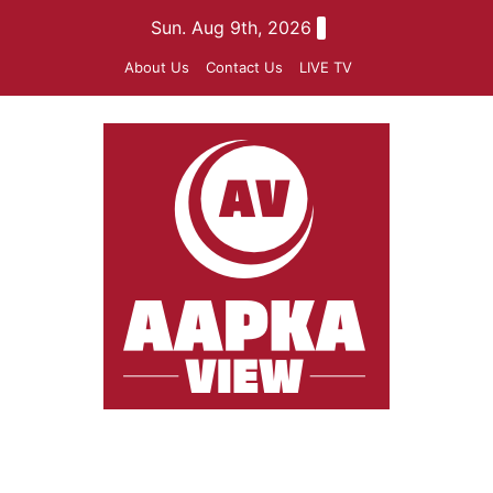
Skip
Sun. Aug 9th, 2026
to
About Us
Contact Us
LIVE TV
content
aapkaview