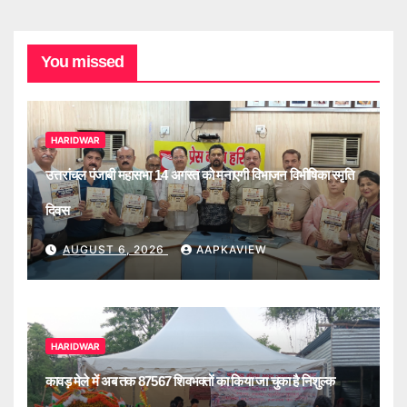
You missed
HARIDWAR
उत्तरांचल पंजाबी महासभा 14 अगस्त को मनाएगी विभाजन विभीषिका स्मृति
दिवस
AUGUST 6, 2026
AAPKAVIEW
HARIDWAR
कावड़ मेले में अब तक 87567 शिवभक्तों का किया जा चुका है निशुल्क