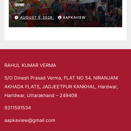
उपचार
AUGUST 5, 2026
AAPKAVIEW
RAHUL KUMAR VERMA
S/O Dinesh Prasad Verma, FLAT NO 54, NIRANJANI
AKHADA FLATS, JAGJEETPUR KANKHAL, Hardwar,
Haridwar, Uttarakhand – 249408
9311591534
aapkaview@gmail.com