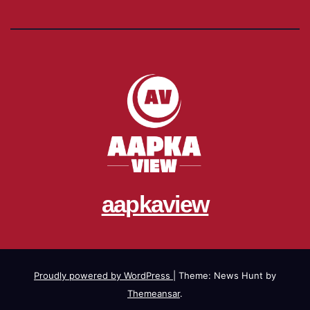
aapkaview
Proudly powered by WordPress
|
Theme: News Hunt by
Themeansar
.