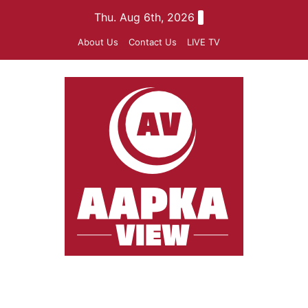
Skip
Thu. Aug 6th, 2026
to
About Us
Contact Us
LIVE TV
content
aapkaview