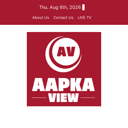
Skip
Thu. Aug 6th, 2026
to
About Us
Contact Us
LIVE TV
content
aapkaview