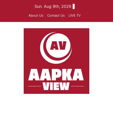
Skip
Sun. Aug 9th, 2026
to
About Us
Contact Us
LIVE TV
content
aapkaview