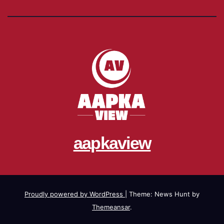
aapkaview
Proudly powered by WordPress
|
Theme: News Hunt by
Themeansar
.