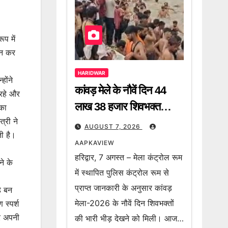
प में
ान कर
HARIDWAR
होंने
कांवड़ मेले के नौवें दिन 44
 रहे और
लाख 38 हजार शिवभक्त
नका
्री ने
गंगाजल लेकर हुए रवाना, 2
AUGUST 7, 2026
ती है।
करोड़ 64 लाख 8 हजार
AAPKAVIEW
शिवभक्त अब तक उठा चुके हैं
हरिद्वार, 7 अगस्त – मेला कंट्रोल रूम
े के
गंगा जल
में स्थापित पुलिस कंट्रोल रूम से
प्राप्त जानकारी के अनुसार कांवड़
़ बन
मेला-2026 के नौवें दिन शिवभक्तों
 स्पर्श
कर अपनी
की भारी भीड़ देखने को मिली। आज…