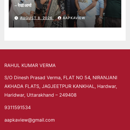
– रेखा आर्या
AUGUST 8, 2026
AAPKAVIEW
RAHUL KUMAR VERMA
S/O Dinesh Prasad Verma, FLAT NO 54, NIRANJANI
AKHADA FLATS, JAGJEETPUR KANKHAL, Hardwar,
Haridwar, Uttarakhand – 249408
9311591534
aapkaview@gmail.com