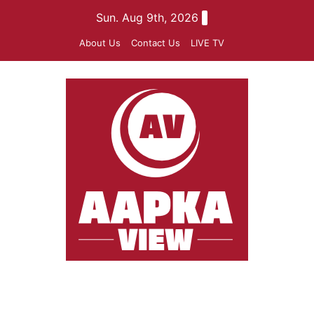
Skip
Sun. Aug 9th, 2026
to
About Us
Contact Us
LIVE TV
content
aapkaview