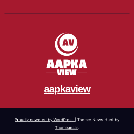
aapkaview
Proudly powered by WordPress
|
Theme: News Hunt by
Themeansar
.