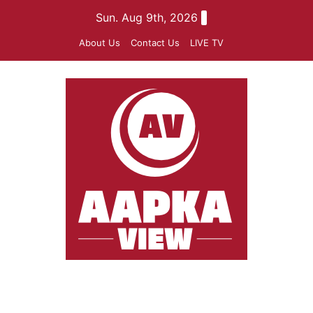
Skip
Sun. Aug 9th, 2026
to
About Us
Contact Us
LIVE TV
content
aapkaview