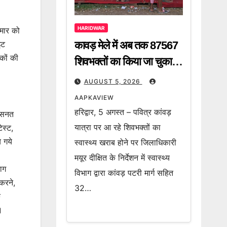
HARIDWAR
ुमार को
कावड़ मेले में अब तक 87567
इट
टकों की
शिवभक्तों का किया जा चुका है
निशुल्क उपचार
AUGUST 5, 2026
AAPKAVIEW
हरिद्वार, 5 अगस्त – पवित्र कांवड़
त सनत
यात्रा पर आ रहे शिवभक्तों का
ेस्ट,
 गये
स्वास्थ्य खराब होने पर जिलाधिकारी
मयूर दीक्षित के निर्देशन में स्वास्थ्य
ाग
विभाग द्वारा कांवड़ पटरी मार्ग सहित
 करने,
32…
े
।