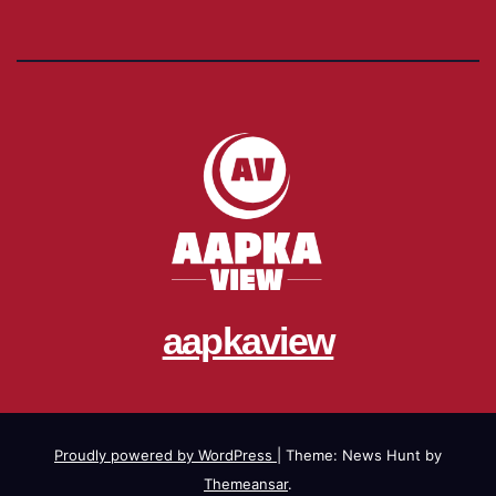
aapkaview
Proudly powered by WordPress
|
Theme: News Hunt by
Themeansar
.