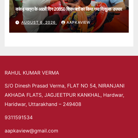
कांवड़ यात्रा के आठवें दिन 20850 शिवभक्तों का किया गया निशुल्क उपचार
AUGUST 6, 2026
AAPKAVIEW
RAHUL KUMAR VERMA
S/O Dinesh Prasad Verma, FLAT NO 54, NIRANJANI
AKHADA FLATS, JAGJEETPUR KANKHAL, Hardwar,
Haridwar, Uttarakhand – 249408
9311591534
aapkaview@gmail.com