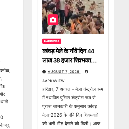
HARIDWAR
कांवड़ मेले के नौवें दिन 44
लाख 38 हजार शिवभक्त
म
गंगाजल लेकर हुए रवाना, 2
ब्लाॅक,
AUGUST 7, 2026
करोड़ 64 लाख 8 हजार
र,
AAPKAVIEW
लाॅक
शिवभक्त अब तक उठा चुके हैं
हरिद्वार, 7 अगस्त – मेला कंट्रोल रूम
 और
गंगा जल
में स्थापित पुलिस कंट्रोल रूम से
थानों
प्राप्त जानकारी के अनुसार कांवड़
मेला-2026 के नौवें दिन शिवभक्तों
10
की भारी भीड़ देखने को मिली। आज…
न्द्र,