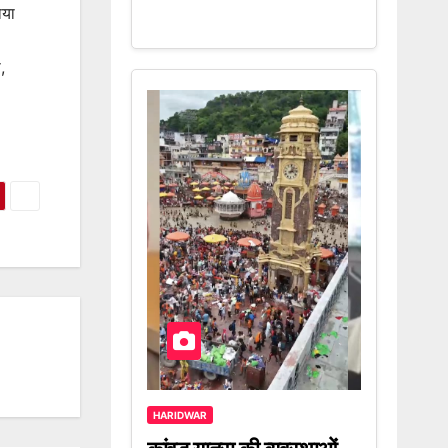
ाया
,
HARIDWAR