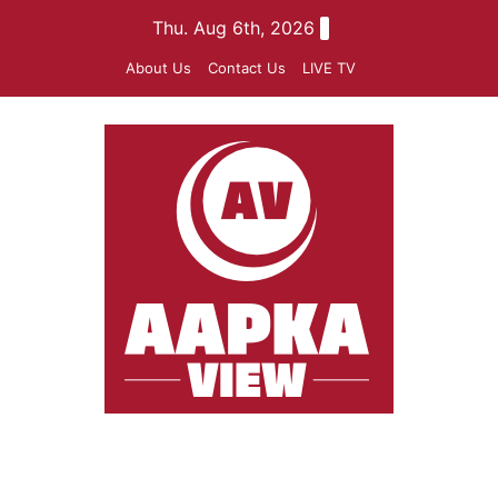
Skip
Thu. Aug 6th, 2026
to
About Us
Contact Us
LIVE TV
content
aapkaview