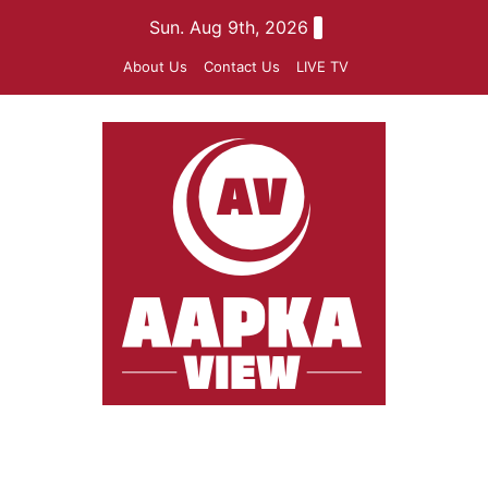
Skip
Sun. Aug 9th, 2026
to
About Us
Contact Us
LIVE TV
content
aapkaview