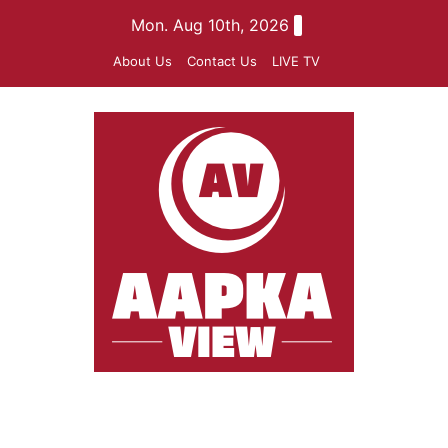
Skip
Mon. Aug 10th, 2026
to
About Us
Contact Us
LIVE TV
content
aapkaview