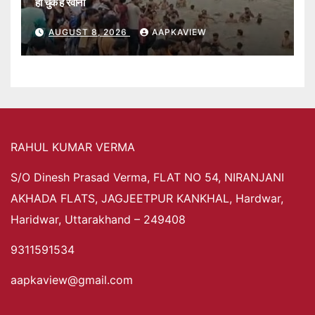
हो चुके हैं रवाना
AUGUST 8, 2026
AAPKAVIEW
RAHUL KUMAR VERMA
S/O Dinesh Prasad Verma, FLAT NO 54, NIRANJANI
AKHADA FLATS, JAGJEETPUR KANKHAL, Hardwar,
Haridwar, Uttarakhand – 249408
9311591534
aapkaview@gmail.com