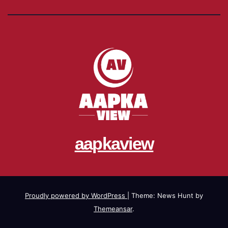
aapkaview
Proudly powered by WordPress
|
Theme: News Hunt by
Themeansar
.