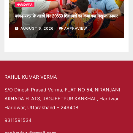
HARIDWAR
कांवड़ यात्रा के आठवें दिन 20850 शिवभक्तों का किया गया निशुल्क उपचार
AUGUST 6, 2026
AAPKAVIEW
RAHUL KUMAR VERMA
S/O Dinesh Prasad Verma, FLAT NO 54, NIRANJANI
AKHADA FLATS, JAGJEETPUR KANKHAL, Hardwar,
Haridwar, Uttarakhand – 249408
9311591534
aapkaview@gmail.com