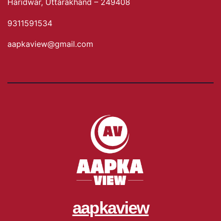
Haridwar, Uttarakhand – 249408
9311591534
aapkaview@gmail.com
aapkaview