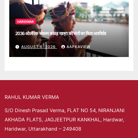
HARIDWAR
2036 ओलंपिक संकल्प कांवड़ यात्रा को संतों का मिला आशीर्वाद
AUGUST 6, 2026
AAPKAVIEW
RAHUL KUMAR VERMA
S/O Dinesh Prasad Verma, FLAT NO 54, NIRANJANI
AKHADA FLATS, JAGJEETPUR KANKHAL, Hardwar,
Haridwar, Uttarakhand – 249408