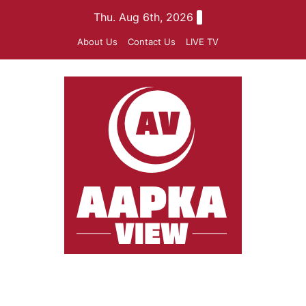
Skip
Thu. Aug 6th, 2026
to
About Us
Contact Us
LIVE TV
content
aapkaview