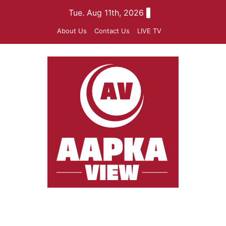
Skip
Tue. Aug 11th, 2026
to
About Us
Contact Us
LIVE TV
content
aapkaview