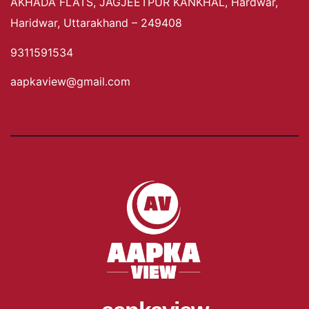
AKHADA FLATS, JAGJEETPUR KANKHAL, Hardwar,
Haridwar, Uttarakhand – 249408
9311591534
aapkaview@gmail.com