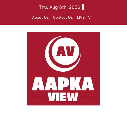
Skip
Thu. Aug 6th, 2026
to
About Us
Contact Us
LIVE TV
content
aapkaview