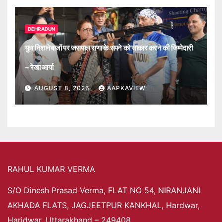
DEHRADUN
युवा निशानेबाजों पर जसपाल राणा के सपने को साकार करने की जिम्मेदारी
– रेखा आर्या
AUGUST 8, 2026
AAPKAVIEW
RAHUL KUMAR VERMA
S/O Dinesh Prasad Verma, FLAT NO 54, NIRANJANI
AKHADA FLATS, JAGJEETPUR KANKHAL, Hardwar,
Haridwar, Uttarakhand – 249408