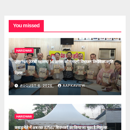
You missed
HARIDWAR
उत्तरांचल पंजाबी महासभा 14 अगस्त को मनाएगी विभाजन विभीषिका स्मृति
दिवस
AUGUST 6, 2026
AAPKAVIEW
HARIDWAR
कावड़ मेले में अब तक 87567 शिवभक्तों का किया जा चुका है निशुल्क