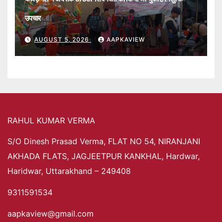
उपचार
AUGUST 5, 2026
AAPKAVIEW
RAHUL KUMAR VERMA
S/O Dinesh Prasad Verma, FLAT NO 54, NIRANJANI
AKHADA FLATS, JAGJEETPUR KANKHAL, Hardwar,
Haridwar, Uttarakhand – 249408
9311591534
aapkaview@gmail.com