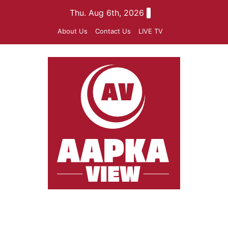
Skip
Thu. Aug 6th, 2026
to
About Us
Contact Us
LIVE TV
content
aapkaview