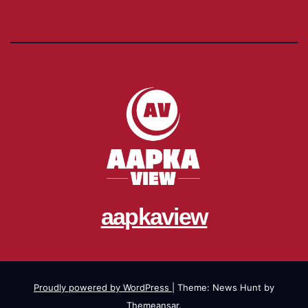
aapkaview
Proudly powered by WordPress
|
Theme: News Hunt by
Themeansar
.