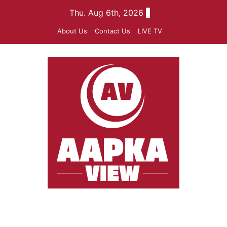
Skip
Thu. Aug 6th, 2026
to
About Us
Contact Us
LIVE TV
content
aapkaview