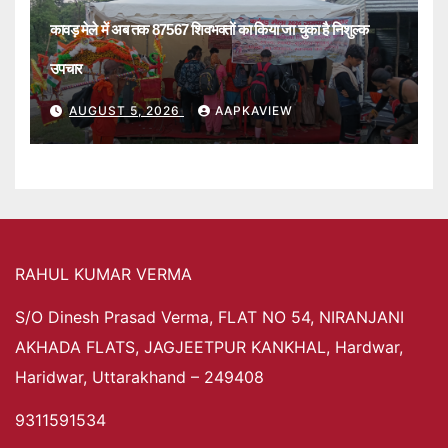
कावड़ मेले में अब तक 87567 शिवभक्तों का किया जा चुका है निशुल्क
उपचार
AUGUST 5, 2026
AAPKAVIEW
RAHUL KUMAR VERMA
S/O Dinesh Prasad Verma, FLAT NO 54, NIRANJANI
AKHADA FLATS, JAGJEETPUR KANKHAL, Hardwar,
Haridwar, Uttarakhand – 249408
9311591534