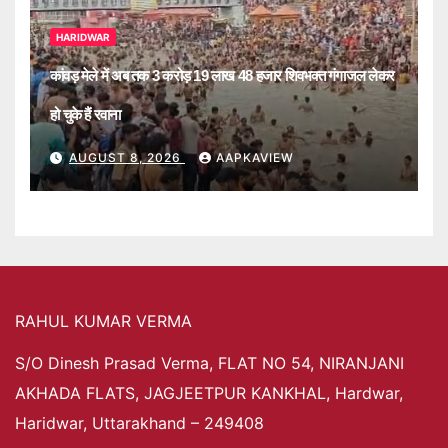
HARIDWAR
कांवड़ मेले में अब तक 3 करोड़ 19 लाख 48 हजार शिवभक्त गंगाजल लेकर
हो चुके हैं रवाना
AUGUST 8, 2026
AAPKAVIEW
RAHUL KUMAR VERMA
S/O Dinesh Prasad Verma, FLAT NO 54, NIRANJANI
AKHADA FLATS, JAGJEETPUR KANKHAL, Hardwar,
Haridwar, Uttarakhand – 249408