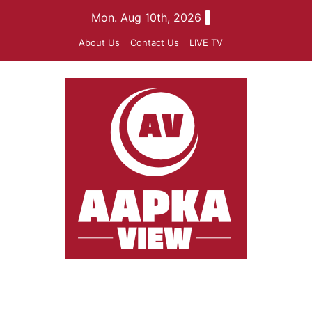
Skip
Mon. Aug 10th, 2026
to
About Us
Contact Us
LIVE TV
content
aapkaview