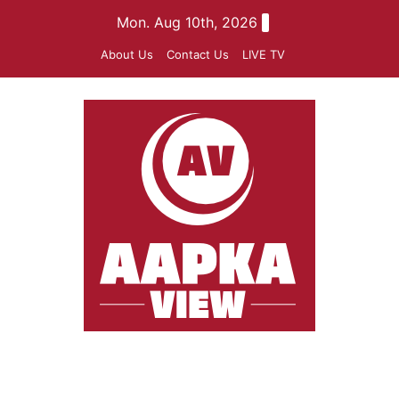
Skip
Mon. Aug 10th, 2026
to
About Us
Contact Us
LIVE TV
content
aapkaview