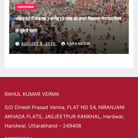
HARIDWAR
कांवड़ मेले में अब तक 3 करोड़ 19 लाख 48 हजार शिवभक्त गंगाजल लेकर
हो चुके हैं रवाना
AUGUST 8, 2026
AAPKAVIEW
RAHUL KUMAR VERMA
S/O Dinesh Prasad Verma, FLAT NO 54, NIRANJANI
AKHADA FLATS, JAGJEETPUR KANKHAL, Hardwar,
Haridwar, Uttarakhand – 249408